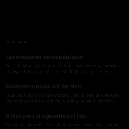
READ MORE
La revolución de los péptidos
Pocas palabras generan tanto entusiasmo y tanta confusión
al mismo tiempo. ¿Cuál es el estado de la ciencia de los
péptidos?
03 jul. 2026
Haaland no nació así. Se hizo.
¿Qué pasa cuando alguien trata su salud como una ventaja
competitiva desde el principio? Erling Haaland empezó a
construir sus hábitos antes de los 20. Hoy es uno de los
25 jun. 2026
mejores del mundo.
6 días para el siguiente partido
La disfunción eréctil, la caída del deseo sexual, los cambios