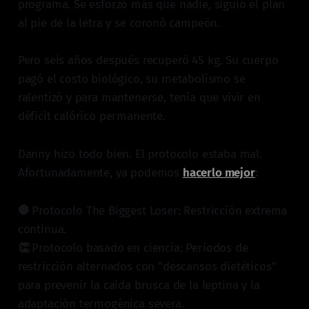
programa. Se esforzó más que nadie, siguió el plan
al pie de la letra y se coronó campeón.
Pero seis años después recuperó 45 kg. Su cuerpo
pagó el costo biológico, su metabolismo se
ralentizó y para mantenerse, tenía que vivir en
déficit calórico permanente.
Danny hizo todo bien. El protocolo estaba mal.
Afortunadamente, ya podemos
hacerlo mejor
:
🛑
Protocolo The Biggest Loser: Restricción extrema
continua.
👏
Protocolo basado en ciencia: Periodos de
restricción alternados con "descansos dietéticos"
para prevenir la caída brusca de la leptina y la
adaptación termogénica severa.