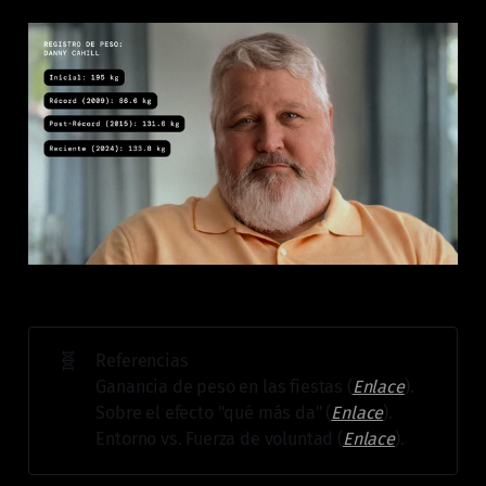
🧬
Referencias
Ganancia de peso en las fiestas (
Enlace
).
Sobre el efecto "qué más da" (
Enlace
).
Entorno vs. Fuerza de voluntad (
Enlace
).