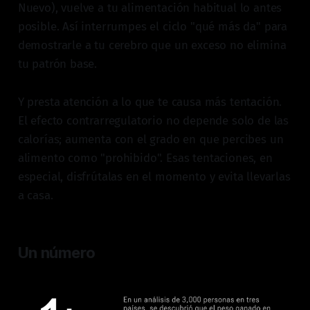
Nuevo), vuelve a tu alimentación habitual lo antes
posible. Así interrumpes el ciclo "qué más da" para
demostrarle a tu cerebro que un exceso no elimina
tu patrón base.
Y presta atención a lo que te causa más tentación.
El efecto contrarregulatorio no depende solo de las
calorías; aumenta con el grado en que percibes un
alimento como "prohibido". Esas tentaciones, en
especial, disfrútalas en el momento y evita llevarlas
a casa.
Un número