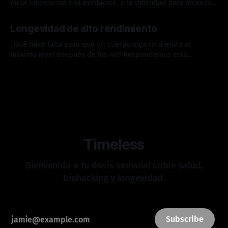
en la lubricación o la excitación, o la dificultad para alcanzar
el orgasmo—todas son respuestas adaptativas de nuestro
18 jun. 2026
cuerpo.
Longevidad de alto rendimiento
¿Qué hace falta para que un cuerpo siga rindiendo al
máximo nivel después de los 40? Respondemos esta
pregunta analizando uno de los casos más extraordinarios
11 jun. 2026
de longevidad y rendimiento en el deporte.
Timeless
Bienvenido a tu dosis semanal sobre salud,
biohacking y longevidad.
Subscribe