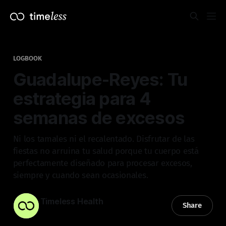
LOGBOOK
Guadalupe-Reyes: Tu
estrategia para 4
semanas de excesos
Ni los tamales ni el recalentado. Disfrutar de las
fiestas no arruina tu salud porque tu cuerpo está
perfectamente diseñado para procesar excesos,
siempre y cuando sean ocasionales.
Timeless Health
Share
07 dic. 2025
—
4 min read