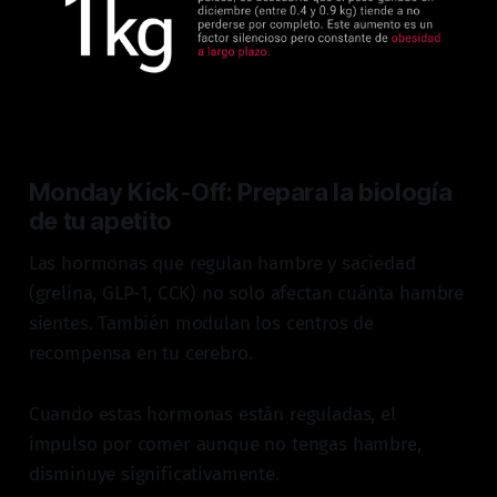
Monday Kick-Off: Prepara la biología
de tu apetito
Las hormonas que regulan hambre y saciedad
(grelina, GLP-1, CCK) no solo afectan cuánta hambre
sientes. También modulan los centros de
recompensa en tu cerebro.
Cuando estas hormonas están reguladas, el
impulso por comer aunque no tengas hambre,
disminuye significativamente.