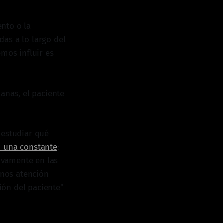
nto o la
as a lo largo del
emos influir es
ianas, el paciente
 estudiar qué
ó una constante
:
ivamente en las
enos atención
ión del paciente"