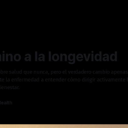
ino a la longevidad
re salud que nunca, pero el verdadero cambio apenas
te la enfermedad a entender cómo dirigir activamente l
ienestar.
Health
—
4 min read