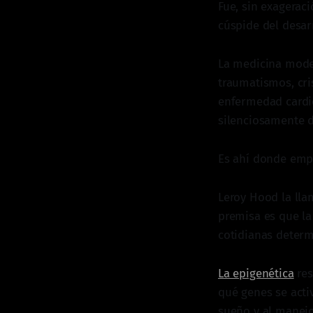
Fue, sin exagerac
cúspide del desar
La medicina moder
traumatismos, cri
enfermedad cardio
silenciosamente d
Es ahí donde empi
Leroy Hood la ll
premisa es que la
cotidianas determ
La epigenética
res
qué genes se acti
sueño y al manejo