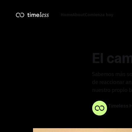
Home
About
Comienza hoy
El cam
Sabemos más sob
de reaccionar an
nuestro propio b
Timeless 
24 feb. 2026