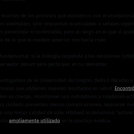
, muchos de los procesos que asociamos con el envejecimie
 inevitables, sino respuestas acumuladas a señales repetid
s prevenible ni controlable, pero el rango en el que sí pod
de lo que el modelo anterior nos hacía creer.
fundamental: si la biología responde a las decisiones cotid
servador pasivo para participar en su bienestar.
nvestigadora de la Universidad de Oregón, dedicó décadas a
ersonas que obtienen mejores resultados en salud.
Encontr
en su cuerpo, monitorean sus indicadores y colaboran act
 su cuidado presentan menos complicaciones, requieren m
 una mejor calidad de vida. Hibbard lo denominó "activac
ucto
ampliamente utilizado
en la práctica médica.