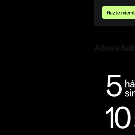
interpretación
Hazte miem
Alinea háb