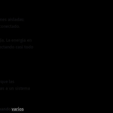
nes aisladas:
rconectado.
gía. La energía en
ectando casi todo
rque las
tas a un sistema
cuando
varios