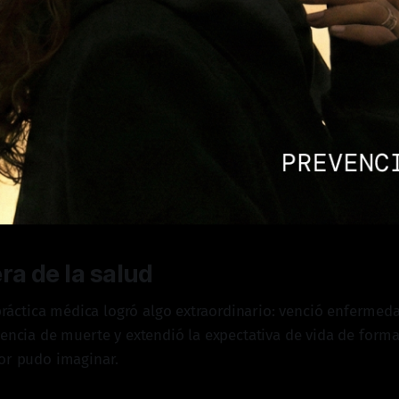
ra de la salud
a práctica médica logró algo extraordinario: venció enferme
tencia de muerte y extendió la expectativa de vida de form
or pudo imaginar.