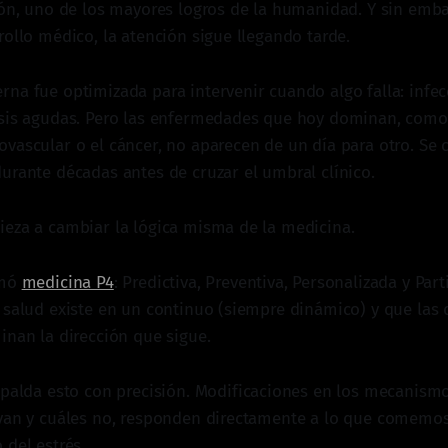
ión, uno de los mayores logros de la humanidad. Y sin emba
rollo médico, la atención sigue llegando tarde.
na fue optimizada para intervenir cuando algo falla: infec
sis agudas. Pero las enfermedades que hoy dominan, como l
vascular o el cáncer, no aparecen de un día para otro. Se 
urante décadas antes de cruzar el umbral clínico.
eza a cambiar la lógica misma de la medicina.
amó
medicina P4
: Predictiva, Preventiva, Personalizada y Part
 salud existe en un continuo (siempre dinámico) y que las 
inan la dirección que sigue.
palda esto con precisión. Modificaciones en los mecanism
van y cuáles no, responden directamente a lo que comemos, 
 del estrés.