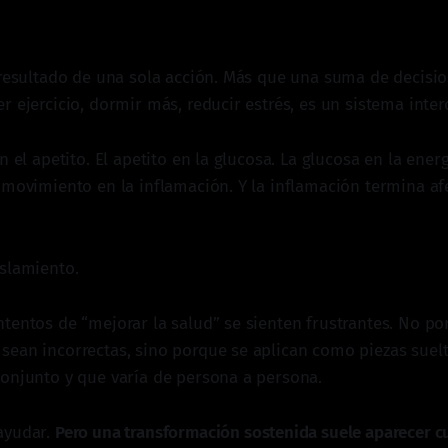
 resultado de una sola acción. Más que una suma de decisio
r ejercicio, dormir más, reducir estrés, es un sistema inte
n el apetito. El apetito en la glucosa. La glucosa en la ener
 movimiento en la inflamación. Y la inflamación termina af
slamiento.
tentos de “mejorar la salud” se sienten frustrantes. No po
ean incorrectas, sino porque se aplican como piezas suel
onjunto y que varía de persona a persona.
ayudar.
Pero una transformación sostenida suele aparecer 