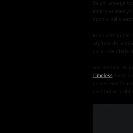
De ahí emerge otr
enfermedades y c
óptimo del cuerp
Es en este punto 
capítulo de la me
en la vida diaria 
Los cambios de pa
Timeless
surge de
nueva relación co
realidad accesibl
OBTÉN $1000 DE 
Mide tus bioma