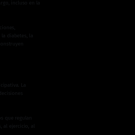
rgo, incluso en la
ciones,
a diabetes, la
construyen
icipativa. La
decisiones
os que regulan
al ejercicio, al