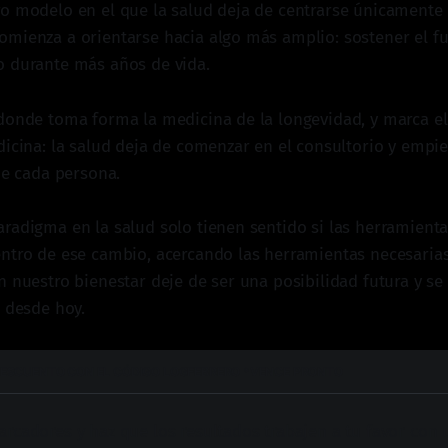
o modelo en el que la salud deja de centrarse únicamente 
omienza a orientarse hacia algo más amplio: sostener el 
o durante más años de vida.
donde toma forma la medicina de la longevidad, y marca el
dicina: la salud deja de comenzar en el consultorio y empi
de cada persona.
radigma en la salud solo tienen sentido si las herramienta
ntro de ese cambio, acercando las herramientas necesarias
n nuestro bienestar deje de ser una posibilidad futura y se
e desde hoy.
DESCUENTO CON EL CÓDIGO LOGFEBRERO *VENCE PRONTO
rcadores y haz que los resultados trabajen a tu favor con u