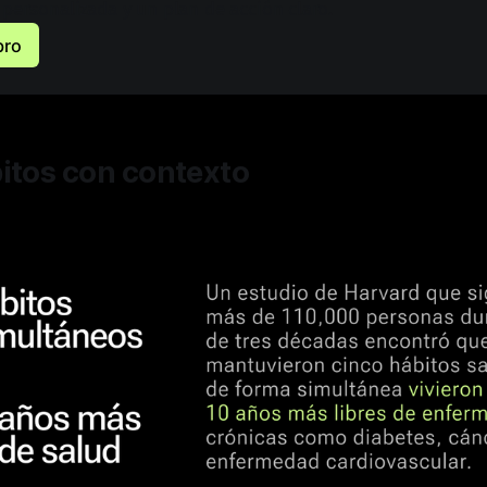
 personalizada y un plan de acción claro.
bro
itos con contexto