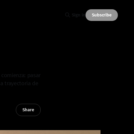
Subscribe
Sign in
 comienza: pasar
a trayectoria de
Share