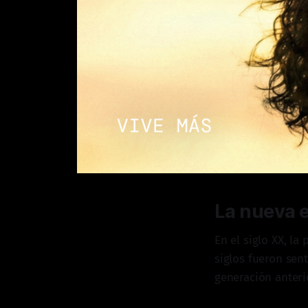
La nueva e
En el siglo XX, l
siglos fueron sen
generación anteri